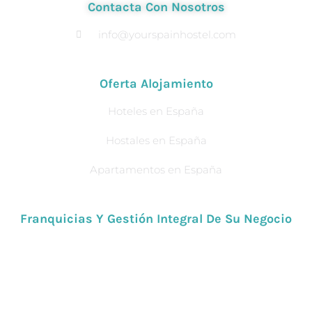
Contacta Con Nosotros
info@yourspainhostel.com
Oferta Alojamiento
Hoteles en España
Hostales en España
Apartamentos en España
Franquicias Y Gestión Integral De Su Negocio
¿Quieres formar parte de un grupo joven, conocedor de
las nuevas tecnologías en plena fase de expansión?.
Buscamos socios con hambre de crecer y ofrecer un
servicio espectacular.